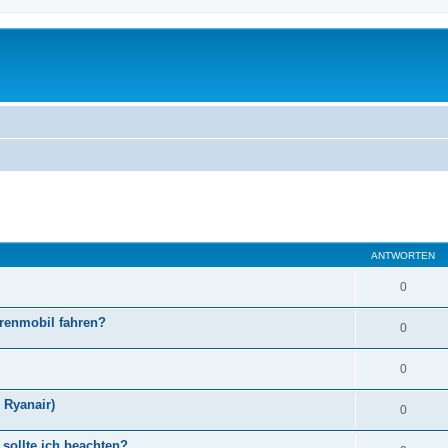
eiterte Suche
ANTWORTEN
0
orenmobil fahren?
0
0
. Ryanair)
0
 sollte ich beachten?