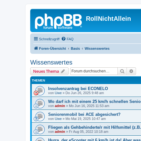
RollNichtAllein
Schnellzugriff
FAQ
Foren-Übersicht
Basis
Wissenswertes
Wissenswertes
Suche
Erw
Neues Thema
THEMEN
Insolvenzantrag bei ECONELO
von
Uwe
»
Do Jun 26, 2025 9:48 am
Wo darf ich mit einem 25 km/h schnellen Seni
von
admin
»
Mo Jun 16, 2025 11:53 am
Seniorenmobil bei ACE abgesichert?
von
Uwe
»
Mo Mai 19, 2025 10:47 am
Fliegen als Gehbehinderte/r mit Hilfsmittel (z.B
von
admin
»
Fr Aug 05, 2022 10:18 am
Hurra, der eScooter mit 6 km/h ist da! Aber was