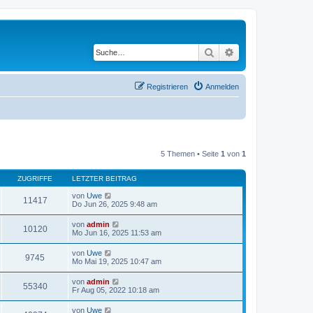
Suche
Erweiterte Suche
Registrieren
Anmelden
5 Themen • Seite
1
von
1
ZUGRIFFE
LETZTER BEITRAG
von
Uwe
11417
Do Jun 26, 2025 9:48 am
von
admin
10120
Mo Jun 16, 2025 11:53 am
von
Uwe
9745
Mo Mai 19, 2025 10:47 am
von
admin
55340
Fr Aug 05, 2022 10:18 am
von
Uwe