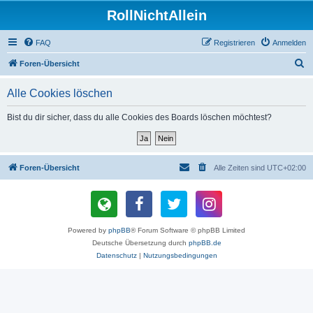
RollNichtAllein
FAQ
Registrieren
Anmelden
S
Foren-Übersicht
u
Alle Cookies löschen
c
h
Bist du dir sicher, dass du alle Cookies des Boards löschen möchtest?
e
Foren-Übersicht
Alle Zeiten sind
UTC+02:00
Powered by
phpBB
® Forum Software © phpBB Limited
Deutsche Übersetzung durch
phpBB.de
Datenschutz
|
Nutzungsbedingungen