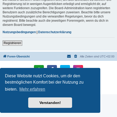
Registrierung ist in wenigen Augenblicken erledigt und ermöglicht dir, auf
weitere Funktionen zuzugreifen. Die Board-Administration kann registrierten
Benutzern auch zusätzliche Berechtigungen zuweisen. Beachte bitte unsere
Nutzungsbedingungen und die verwandten Regelungen, bevor du dich
registrierst. Bitte beachte auch die jeweiligen Forenregeln, wenn du dich in
diesem Board bewegst.
Nutzungsbedingungen
|
Datenschutzerklärung
Registrieren
Foren-Übersicht
Alle Zeiten sind
UTC+02:00
Diese Website nutzt Cookies, um dir den
Powered by
phpBB
® Forum Software © phpBB Limited
bestmöglichen Komfort bei der Nutzung zu
Deutsche Übersetzung durch
phpBB.de
bieten.
Mehr erfahren
Datenschutz
|
Nutzungsbedingungen
Verstanden!