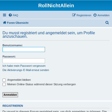
RollNichtAllein
FAQ
Registrieren
Anmelden
S
Foren-Übersicht
u
Du musst registriert und angemeldet sein, um Profile
c
anzuschauen.
h
Benutzername:
e
Passwort:
Ich habe mein Passwort vergessen
Die Aktivierungs-E-Mail erneut senden
Angemeldet bleiben
Meinen Online-Status während dieser Sitzung verbergen
REGISTRIEREN
Du musst in diesem Forum registriert sein, um dich anmelden zu können. Die