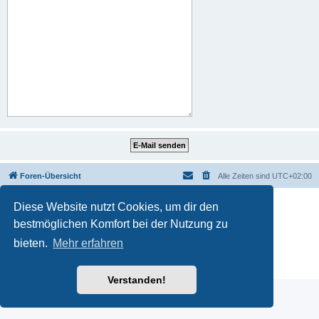
Foren-Übersicht
Alle Zeiten sind
UTC+02:00
Diese Website nutzt Cookies, um dir den
bestmöglichen Komfort bei der Nutzung zu
Powered by
phpBB
® Forum Software © phpBB Limited
bieten.
Mehr erfahren
Deutsche Übersetzung durch
phpBB.de
Datenschutz
|
Nutzungsbedingungen
Verstanden!