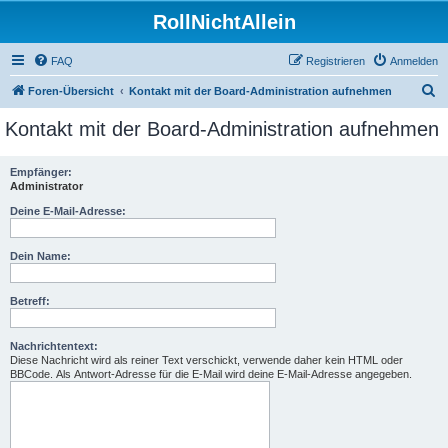
RollNichtAllein
FAQ
Registrieren
Anmelden
S
Foren-Übersicht
Kontakt mit der Board-Administration aufnehmen
u
Kontakt mit der Board-Administration aufnehmen
c
h
Empfänger:
Administrator
e
Deine E-Mail-Adresse:
Dein Name:
Betreff:
Nachrichtentext:
Diese Nachricht wird als reiner Text verschickt, verwende daher kein HTML oder
BBCode. Als Antwort-Adresse für die E-Mail wird deine E-Mail-Adresse angegeben.