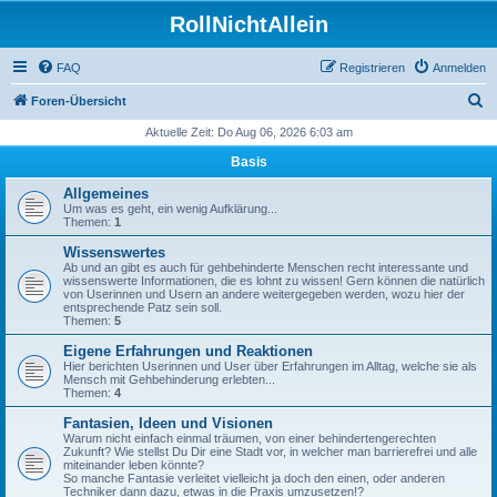
RollNichtAllein
FAQ
Registrieren
Anmelden
S
Foren-Übersicht
u
Aktuelle Zeit: Do Aug 06, 2026 6:03 am
c
Basis
h
Allgemeines
e
Um was es geht, ein wenig Aufklärung...
Themen:
1
Wissenswertes
Ab und an gibt es auch für gehbehinderte Menschen recht interessante und
wissenswerte Informationen, die es lohnt zu wissen! Gern können die natürlich
von Userinnen und Usern an andere weitergegeben werden, wozu hier der
entsprechende Patz sein soll.
Themen:
5
Eigene Erfahrungen und Reaktionen
Hier berichten Userinnen und User über Erfahrungen im Alltag, welche sie als
Mensch mit Gehbehinderung erlebten...
Themen:
4
Fantasien, Ideen und Visionen
Warum nicht einfach einmal träumen, von einer behindertengerechten
Zukunft? Wie stellst Du Dir eine Stadt vor, in welcher man barrierefrei und alle
miteinander leben könnte?
So manche Fantasie verleitet vielleicht ja doch den einen, oder anderen
Techniker dann dazu, etwas in die Praxis umzusetzen!?