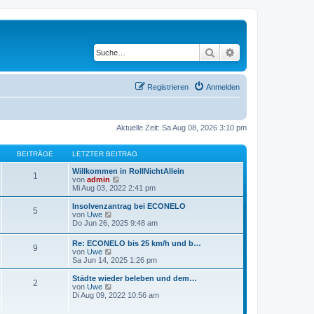
Suche
Erweiterte Suche
Registrieren
Anmelden
Aktuelle Zeit: Sa Aug 08, 2026 3:10 pm
BEITRÄGE
LETZTER BEITRAG
Willkommen in RollNichtAllein
1
N
von
admin
e
Mi Aug 03, 2022 2:41 pm
u
e
Insolvenzantrag bei ECONELO
5
s
N
von
Uwe
t
e
Do Jun 26, 2025 9:48 am
e
u
r
e
Re: ECONELO bis 25 km/h und b…
B
9
s
N
von
Uwe
e
t
e
Sa Jun 14, 2025 1:26 pm
i
e
u
t
r
e
Städte wieder beleben und dem…
r
B
2
s
N
von
Uwe
a
e
t
e
Di Aug 09, 2022 10:56 am
g
i
e
u
t
r
e