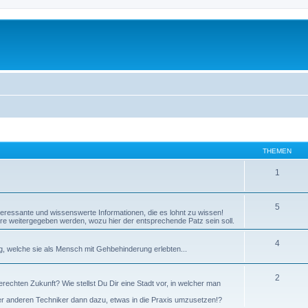
THEMEN
1
5
eressante und wissenswerte Informationen, die es lohnt zu wissen!
re weitergegeben werden, wozu hier der entsprechende Patz sein soll.
4
g, welche sie als Mensch mit Gehbehinderung erlebten...
2
rechten Zukunft? Wie stellst Du Dir eine Stadt vor, in welcher man
oder anderen Techniker dann dazu, etwas in die Praxis umzusetzen!?