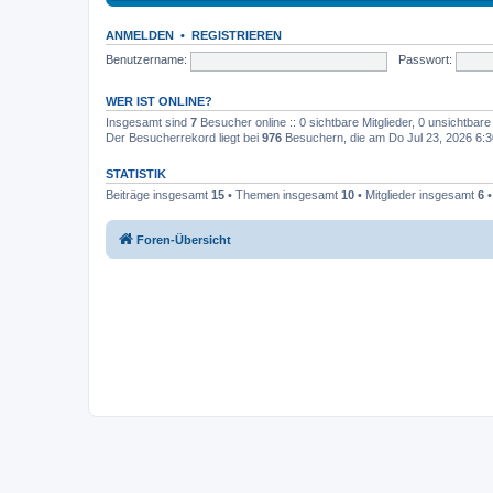
ANMELDEN
•
REGISTRIEREN
Benutzername:
Passwort:
WER IST ONLINE?
Insgesamt sind
7
Besucher online :: 0 sichtbare Mitglieder, 0 unsichtbar
Der Besucherrekord liegt bei
976
Besuchern, die am Do Jul 23, 2026 6:30
STATISTIK
Beiträge insgesamt
15
• Themen insgesamt
10
• Mitglieder insgesamt
6
•
Foren-Übersicht