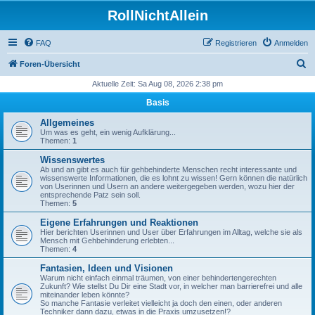
RollNichtAllein
FAQ
Registrieren
Anmelden
S
Foren-Übersicht
u
Aktuelle Zeit: Sa Aug 08, 2026 2:38 pm
c
Basis
h
Allgemeines
e
Um was es geht, ein wenig Aufklärung...
Themen:
1
Wissenswertes
Ab und an gibt es auch für gehbehinderte Menschen recht interessante und
wissenswerte Informationen, die es lohnt zu wissen! Gern können die natürlich
von Userinnen und Usern an andere weitergegeben werden, wozu hier der
entsprechende Patz sein soll.
Themen:
5
Eigene Erfahrungen und Reaktionen
Hier berichten Userinnen und User über Erfahrungen im Alltag, welche sie als
Mensch mit Gehbehinderung erlebten...
Themen:
4
Fantasien, Ideen und Visionen
Warum nicht einfach einmal träumen, von einer behindertengerechten
Zukunft? Wie stellst Du Dir eine Stadt vor, in welcher man barrierefrei und alle
miteinander leben könnte?
So manche Fantasie verleitet vielleicht ja doch den einen, oder anderen
Techniker dann dazu, etwas in die Praxis umzusetzen!?