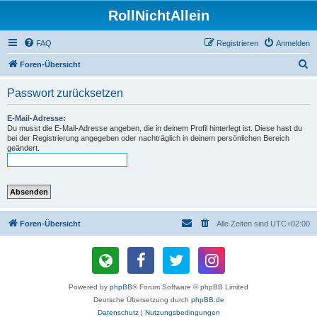
RollNichtAllein
FAQ
Registrieren
Anmelden
S
Foren-Übersicht
u
Passwort zurücksetzen
c
h
E-Mail-Adresse:
Du musst die E-Mail-Adresse angeben, die in deinem Profil hinterlegt ist. Diese hast du
e
bei der Registrierung angegeben oder nachträglich in deinem persönlichen Bereich
geändert.
Foren-Übersicht
Alle Zeiten sind
UTC+02:00
Powered by
phpBB
® Forum Software © phpBB Limited
Deutsche Übersetzung durch
phpBB.de
Datenschutz
|
Nutzungsbedingungen