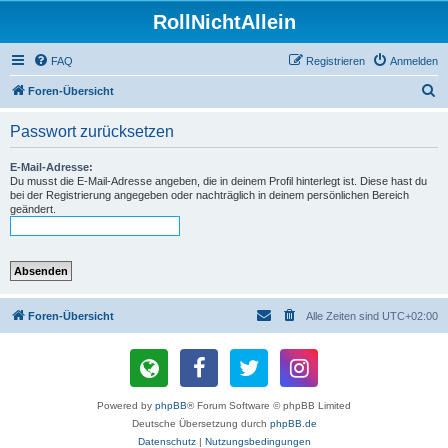
RollNichtAllein
FAQ
Registrieren
Anmelden
S
Foren-Übersicht
u
Passwort zurücksetzen
c
h
E-Mail-Adresse:
Du musst die E-Mail-Adresse angeben, die in deinem Profil hinterlegt ist. Diese hast du
e
bei der Registrierung angegeben oder nachträglich in deinem persönlichen Bereich
geändert.
Foren-Übersicht
Alle Zeiten sind
UTC+02:00
Powered by
phpBB
® Forum Software © phpBB Limited
Deutsche Übersetzung durch
phpBB.de
Datenschutz
|
Nutzungsbedingungen