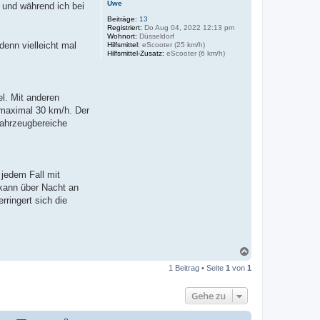
Uwe
r und während ich bei
Beiträge:
13
Registriert:
Do Aug 04, 2022 12:13 pm
Wohnort:
Düsseldorf
denn vielleicht mal
Hilfsmittel:
eScooter (25 km/h)
Hilfsmittel-Zusatz:
eScooter (6 km/h)
el. Mit anderen
 maximal 30 km/h. Der
Fahrzeugbereiche
 jedem Fall mit
 kann über Nacht an
ringert sich die
N
a
1 Beitrag • Seite
1
von
1
c
h
o
Gehe zu
b
e