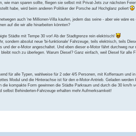
, wie man sparen sollte, fliegen sie selbst mit Privat-Jets zur nächsten Feie
ellt habe, wird beim anderen Politiker der Porsche auf Hochglanz poliert
netwegen auch 'ne Millionen-Villa kaufen, jedem das seine - aber wie wäre es 
nen auf die wir alle hinarbeiten könnten?
higte Städte mit Tempe 30 vor! Ab der Stadtgrenze rein elektrisch!
sondern absolut neue 'bi-funktionale' Fahrzeuge, teils elektrisch, teils Dies
us und der e-Motor angeschaltet. Und eben dieser e-Motor fährt durchweg nur
 bleibt noch zu überlegen. Warum Diesel? Ganz einfach, weil Diesel für alle 
send für alle Typen, wahlweise für 2 oder 4/5 Personen, mit Kofferraum und in
ttes Modul und die Hinterachse ist für den e-Motor-Antrieb. Geladen werden
h die kompakte Form gewinnen die Städte Parkraum und durch die 30 km/h ver
 und selbst Behinderten-Fahrzeuge erhalten mehr Aufmerksamkeit!