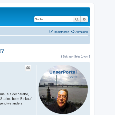
Suche
Erweiterte Suche
Registrieren
Anmelden
!?
1 Beitrag • Seite
1
von
1
ue, auf der Straße,
 Stärke, beim Einkauf
rgendwie anders