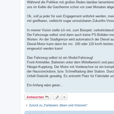
Während die Politiker mit großen Reden darüber lamentieren
uns im Keller die Gastherme schon vor zwei Monaten abgest
Ok, soll ja jeder für sein Engagement entlohnt werden, mei
mit greifbaren, vielleicht sogar umsetzbaren Zukunfts-Visio
In meiner Vision stelle ich mir, zum Beispiel, verkehrsberu
Die Fahrzeuge selbst sind dann auch keine PS-Boliden mehr, 
Worten: An der Stadtgrenze wird automatisch der Diesel a
Diesel-Motor kann dann bis mx. 100 oder 120 km/h leisten,
eingesetzt werden kann!
Das Fahrzeug selbst ist ein Modul-Fahrzeug!
Front-Antriebler, Batterien unter dem Mittelbereich und pas
Hänger-Kupplung. Der Motor mit Vorderachse ist ein komple
der Haussteckdose, bzw. Schnellladung über Station. Durc
Unfall-Statistik gewaltig. Es entsteht Platz für Fahrräder
Ein Anfang wäre getan...
Antworten
Zurück zu „Fantasien, Ideen und Visionen“