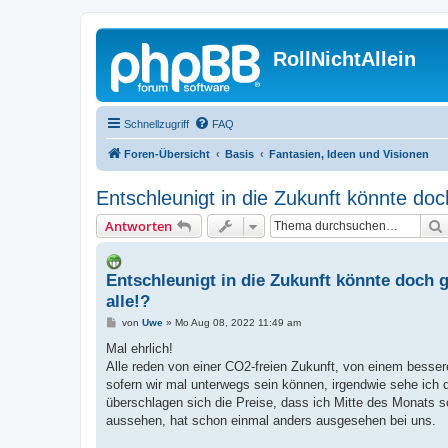
RollNichtAllein
Schnellzugriff
FAQ
Foren-Übersicht
Basis
Fantasien, Ideen und Visionen
Entschleunigt in die Zukunft könnte doc
Antworten
Entschleunigt in die Zukunft könnte doch g
alle!?
B
von
Uwe
»
Mo Aug 08, 2022 11:49 am
e
i
Mal ehrlich!
t
Alle reden von einer CO2-freien Zukunft, von einem besse
r
a
sofern wir mal unterwegs sein können, irgendwie sehe ich
g
überschlagen sich die Preise, dass ich Mitte des Monats
aussehen, hat schon einmal anders ausgesehen bei uns.