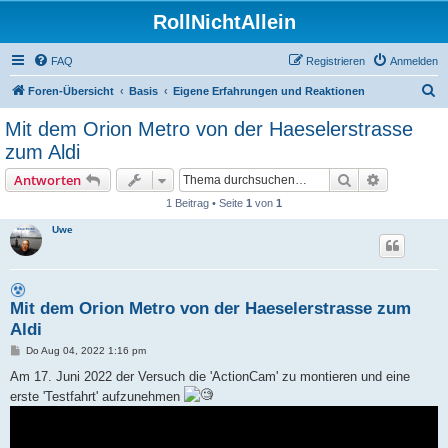
RollNichtAllein
FAQ
Registrieren
Anmelden
S
Foren-Übersicht
Basis
Eigene Erfahrungen und Reaktionen
u
Mit dem Orion Metro von der Haeselerstrasse
c
zum Aldi
h
Suche
Erweiterte
Antworten
e
1 Beitrag • Seite
1
von
1
Uwe
Mit dem Orion Metro von der Haeselerstrasse zum
Aldi
B
Do Aug 04, 2022 1:16 pm
e
i
Am 17. Juni 2022 der Versuch die 'ActionCam' zu montieren und eine
t
erste 'Testfahrt' aufzunehmen
r
a
g