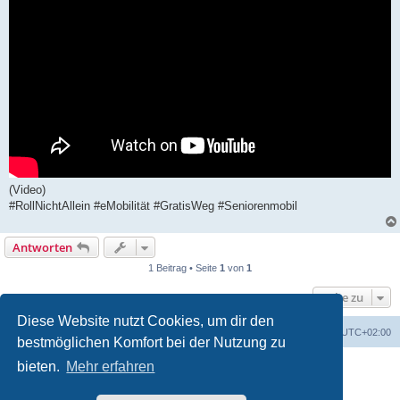
(Video)
#RollNichtAllein #eMobilität #GratisWeg #Seniorenmobil
Antworten
1 Beitrag • Seite
1
von
1
Gehe zu
Diese Website nutzt Cookies, um dir den
Foren-Übersicht
Alle Zeiten sind
UTC+02:00
bestmöglichen Komfort bei der Nutzung zu
bieten.
Mehr erfahren