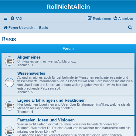
RollNichtAllein
FAQ
Registrieren
Anmelden
S
Foren-Übersicht
Basis
u
Basis
c
Forum
h
e
Allgemeines
Um was es geht, ein wenig Aufklärung...
Themen:
1
Wissenswertes
Ab und an gibt es auch für gehbehinderte Menschen recht interessante und
wissenswerte Informationen, die es lohnt zu wissen! Gern können die natürlich
von Userinnen und Usern an andere weitergegeben werden, wozu hier der
entsprechende Patz sein soll.
Themen:
5
Eigene Erfahrungen und Reaktionen
Hier berichten Userinnen und User über Erfahrungen im Alltag, welche sie als
Mensch mit Gehbehinderung erlebten...
Themen:
4
Fantasien, Ideen und Visionen
Warum nicht einfach einmal träumen, von einer behindertengerechten
Zukunft? Wie stellst Du Dir eine Stadt vor, in welcher man barrierefrei und alle
miteinander leben könnte?
So manche Fantasie verleitet vielleicht ja doch den einen, oder anderen