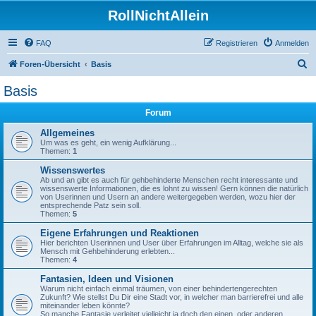
RollNichtAllein
FAQ
Registrieren
Anmelden
S
Foren-Übersicht
Basis
u
Basis
c
Forum
h
e
Allgemeines
Um was es geht, ein wenig Aufklärung...
Themen:
1
Wissenswertes
Ab und an gibt es auch für gehbehinderte Menschen recht interessante und
wissenswerte Informationen, die es lohnt zu wissen! Gern können die natürlich
von Userinnen und Usern an andere weitergegeben werden, wozu hier der
entsprechende Patz sein soll.
Themen:
5
Eigene Erfahrungen und Reaktionen
Hier berichten Userinnen und User über Erfahrungen im Alltag, welche sie als
Mensch mit Gehbehinderung erlebten...
Themen:
4
Fantasien, Ideen und Visionen
Warum nicht einfach einmal träumen, von einer behindertengerechten
Zukunft? Wie stellst Du Dir eine Stadt vor, in welcher man barrierefrei und alle
miteinander leben könnte?
So manche Fantasie verleitet vielleicht ja doch den einen, oder anderen