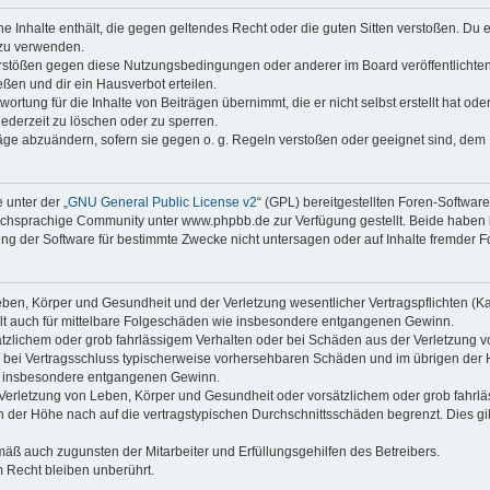
ine Inhalte enthält, die gegen geltendes Recht oder die guten Sitten verstoßen. Du 
 zu verwenden.
erstößen gegen diese Nutzungsbedingungen oder anderer im Board veröffentlichte
ßen und dir ein Hausverbot erteilen.
ortung für die Inhalte von Beiträgen übernimmt, die er nicht selbst erstellt hat od
jederzeit zu löschen oder zu sperren.
räge abzuändern, sofern sie gegen o. g. Regeln verstoßen oder geeignet sind, dem
 unter der „
GNU General Public License v2
“ (GPL) bereitgestellten Foren-Softwa
chsprachige Community unter www.phpbb.de zur Verfügung gestellt. Beide haben ke
g der Software für bestimmte Zwecke nicht untersagen oder auf Inhalte fremder F
ben, Körper und Gesundheit und der Verletzung wesentlicher Vertragspflichten (Kard
gilt auch für mittelbare Folgeschäden wie insbesondere entgangenen Gewinn.
ätzlichem oder grob fahrlässigem Verhalten oder bei Schäden aus der Verletzung 
 die bei Vertragsschluss typischerweise vorhersehbaren Schäden und im übrigen de
wie insbesondere entgangenen Gewinn.
erletzung von Leben, Körper und Gesundheit oder vorsätzlichem oder grob fahrläs
der Höhe nach auf die vertragstypischen Durchschnittsschäden begrenzt. Dies gi
mäß auch zugunsten der Mitarbeiter und Erfüllungsgehilfen des Betreibers.
 Recht bleiben unberührt.