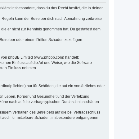
erklärst insbesondere, dass du das Recht besitzt, die in deinen
n Regeln kann der Betreiber dich nach Abmahnung zeitweise
er die er nicht zur Kenntnis genommen hat. Du gestattest dem
 Betreiber oder einem Dritten Schaden zuzufügen.
re von phpBB Limited (www.phpbb.com) handelt;
inen Einfluss auf die Art und Weise, wie die Software
oren Einfluss nehmen.
inalpflichten) nur für Schäden, die auf ein vorsätzliches oder
von Leben, Körper und Gesundheit und der Verletzung
r Höhe nach auf die vertragstypischen Durchschnittsschäden
sigem Verhalten des Betreibers auf die bei Vertragsschluss
lt auch für mittelbare Schäden, insbesondere entgangenen