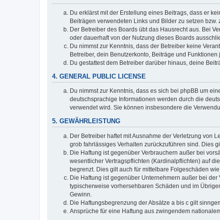
Du erklärst mit der Erstellung eines Beitrags, dass er ke
Beiträgen verwendeten Links und Bilder zu setzen bzw.
Der Betreiber des Boards übt das Hausrecht aus. Bei V
oder dauerhaft von der Nutzung dieses Boards ausschlie
Du nimmst zur Kenntnis, dass der Betreiber keine Verantw
Betreiber, dein Benutzerkonto, Beiträge und Funktionen 
Du gestattest dem Betreiber darüber hinaus, deine Beit
4. GENERAL PUBLIC LICENSE
Du nimmst zur Kenntnis, dass es sich bei phpBB um eine
deutschsprachige Informationen werden durch die deuts
verwendet wird. Sie können insbesondere die Verwendun
5. GEWÄHRLEISTUNG
Der Betreiber haftet mit Ausnahme der Verletzung von Le
grob fahrlässiges Verhalten zurückzuführen sind. Dies 
Die Haftung ist gegenüber Verbrauchern außer bei vors
wesentlicher Vertragspflichten (Kardinalpflichten) auf
begrenzt. Dies gilt auch für mittelbare Folgeschäden 
Die Haftung ist gegenüber Unternehmern außer bei der V
typischerweise vorhersehbaren Schäden und im Übrigen 
Gewinn.
Die Haftungsbegrenzung der Absätze a bis c gilt sinnge
Ansprüche für eine Haftung aus zwingendem nationalem