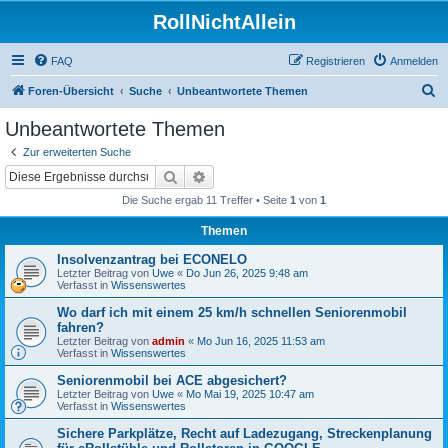
RollNichtAllein
FAQ
Registrieren
Anmelden
S
Foren-Übersicht
Suche
Unbeantwortete Themen
u
Unbeantwortete Themen
c
Zur erweiterten Suche
h
Suche
Erweiterte Suche
e
Die Suche ergab 11 Treffer • Seite
1
von
1
Themen
Insolvenzantrag bei ECONELO
Letzter Beitrag von
Uwe
«
Do Jun 26, 2025 9:48 am
Verfasst in
Wissenswertes
Wo darf ich mit einem 25 km/h schnellen Seniorenmobil
fahren?
Letzter Beitrag von
admin
«
Mo Jun 16, 2025 11:53 am
Verfasst in
Wissenswertes
Seniorenmobil bei ACE abgesichert?
Letzter Beitrag von
Uwe
«
Mo Mai 19, 2025 10:47 am
Verfasst in
Wissenswertes
Sichere Parkplätze, Recht auf Ladezugang, Streckenplanung