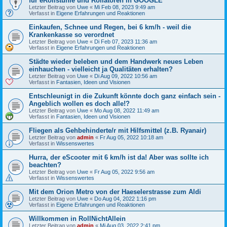
für eRollstühle und Rollatoren in GOOGLE
Letzter Beitrag von
Uwe
«
Mi Feb 08, 2023 9:49 am
Verfasst in
Eigene Erfahrungen und Reaktionen
Einkaufen, Schnee und Regen, bei 6 km/h - weil die
Krankenkasse so verordnet
Letzter Beitrag von
Uwe
«
Di Feb 07, 2023 11:36 am
Verfasst in
Eigene Erfahrungen und Reaktionen
Städte wieder beleben und dem Handwerk neues Leben
einhauchen - vielleicht ja Qualitäten erhalten?
Letzter Beitrag von
Uwe
«
Di Aug 09, 2022 10:56 am
Verfasst in
Fantasien, Ideen und Visionen
Entschleunigt in die Zukunft könnte doch ganz einfach sein -
Angeblich wollen es doch alle!?
Letzter Beitrag von
Uwe
«
Mo Aug 08, 2022 11:49 am
Verfasst in
Fantasien, Ideen und Visionen
Fliegen als Gehbehinderte/r mit Hilfsmittel (z.B. Ryanair)
Letzter Beitrag von
admin
«
Fr Aug 05, 2022 10:18 am
Verfasst in
Wissenswertes
Hurra, der eScooter mit 6 km/h ist da! Aber was sollte ich
beachten?
Letzter Beitrag von
Uwe
«
Fr Aug 05, 2022 9:56 am
Verfasst in
Wissenswertes
Mit dem Orion Metro von der Haeselerstrasse zum Aldi
Letzter Beitrag von
Uwe
«
Do Aug 04, 2022 1:16 pm
Verfasst in
Eigene Erfahrungen und Reaktionen
Willkommen in RollNichtAllein
Letzter Beitrag von
admin
«
Mi Aug 03, 2022 2:41 pm