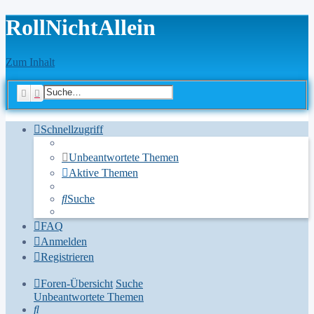
RollNichtAllein
Zum Inhalt
Suche
Erweiterte Suche
Schnellzugriff
Unbeantwortete Themen
Aktive Themen
Suche
FAQ
Anmelden
Registrieren
Foren-Übersicht
Suche
Unbeantwortete Themen
Suche