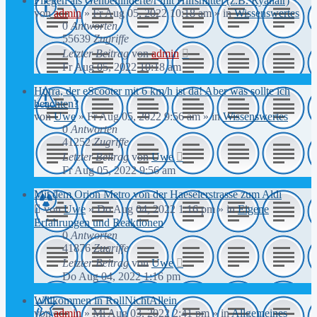
Fliegen als Gehbehinderte/r mit Hilfsmittel (z.B. Ryanair)
von
admin
»
Fr Aug 05, 2022 10:18 am
» in
Wissenswertes
0
Antworten
55639
Zugriffe
Letzter Beitrag
von
admin
Fr Aug 05, 2022 10:18 am
Hurra, der eScooter mit 6 km/h ist da! Aber was sollte ich
beachten?
von
Uwe
»
Fr Aug 05, 2022 9:56 am
» in
Wissenswertes
0
Antworten
41252
Zugriffe
Letzter Beitrag
von
Uwe
Fr Aug 05, 2022 9:56 am
Mit dem Orion Metro von der Haeselerstrasse zum Aldi
von
Uwe
»
Do Aug 04, 2022 1:16 pm
» in
Eigene
Erfahrungen und Reaktionen
0
Antworten
41876
Zugriffe
Letzter Beitrag
von
Uwe
Do Aug 04, 2022 1:16 pm
Willkommen in RollNichtAllein
von
admin
»
Mi Aug 03, 2022 2:41 pm
» in
Allgemeines