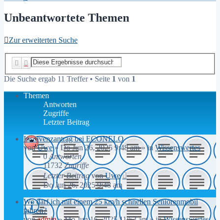
Unbeantwortete Themen
Zur erweiterten Suche
Suche
Erweiterte Suche
Die Suche ergab 11 Treffer • Seite
1
von
1
Themen
Antworten
Zugriffe
Letzter Beitrag
Insolvenzantrag bei ECONELO
von
Uwe
»
Do Jun 26, 2025 9:48 am
» in
Wissenswertes
0
Antworten
11732
Zugriffe
Letzter Beitrag
von
Uwe
Do Jun 26, 2025 9:48 am
Wo darf ich mit einem 25 km/h schnellen Seniorenmobil
fahren?
von
admin
»
Mo Jun 16, 2025 11:53 am
» in
Wissenswertes