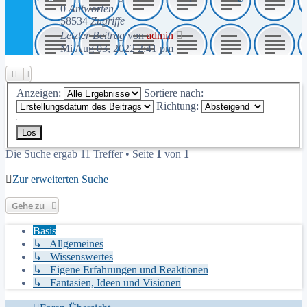
0
Antworten
58534
Zugriffe
Letzter Beitrag
von
admin
Mi Aug 03, 2022 2:41 pm
Anzeigen:
Sortiere nach:
Richtung:
Die Suche ergab 11 Treffer • Seite
1
von
1
Zur erweiterten Suche
Gehe zu
Basis
↳ Allgemeines
↳ Wissenswertes
↳ Eigene Erfahrungen und Reaktionen
↳ Fantasien, Ideen und Visionen