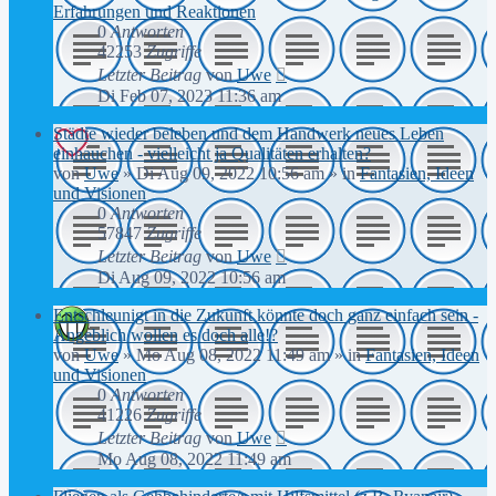
Erfahrungen und Reaktionen
0
Antworten
42253
Zugriffe
Letzter Beitrag
von
Uwe
Di Feb 07, 2023 11:36 am
Städte wieder beleben und dem Handwerk neues Leben
einhauchen - vielleicht ja Qualitäten erhalten?
von
Uwe
»
Di Aug 09, 2022 10:56 am
» in
Fantasien, Ideen
und Visionen
0
Antworten
57847
Zugriffe
Letzter Beitrag
von
Uwe
Di Aug 09, 2022 10:56 am
Entschleunigt in die Zukunft könnte doch ganz einfach sein -
Angeblich wollen es doch alle!?
von
Uwe
»
Mo Aug 08, 2022 11:49 am
» in
Fantasien, Ideen
und Visionen
0
Antworten
41226
Zugriffe
Letzter Beitrag
von
Uwe
Mo Aug 08, 2022 11:49 am