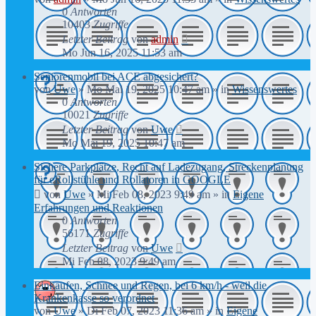
0
Antworten
10403
Zugriffe
Letzter Beitrag
von
admin
Mo Jun 16, 2025 11:53 am
Seniorenmobil bei ACE abgesichert?
von
Uwe
»
Mo Mai 19, 2025 10:47 am
» in
Wissenswertes
0
Antworten
10021
Zugriffe
Letzter Beitrag
von
Uwe
Mo Mai 19, 2025 10:47 am
Sichere Parkplätze, Recht auf Ladezugang, Streckenplanung
für eRollstühle und Rollatoren in GOOGLE
von
Uwe
»
Mi Feb 08, 2023 9:49 am
» in
Eigene
Erfahrungen und Reaktionen
0
Antworten
56171
Zugriffe
Letzter Beitrag
von
Uwe
Mi Feb 08, 2023 9:49 am
Einkaufen, Schnee und Regen, bei 6 km/h - weil die
Krankenkasse so verordnet
von
Uwe
»
Di Feb 07, 2023 11:36 am
» in
Eigene