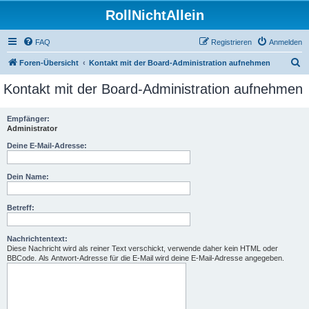
RollNichtAllein
FAQ
Registrieren
Anmelden
S
Foren-Übersicht
Kontakt mit der Board-Administration aufnehmen
u
Kontakt mit der Board-Administration aufnehmen
c
h
Empfänger:
Administrator
e
Deine E-Mail-Adresse:
Dein Name:
Betreff:
Nachrichtentext:
Diese Nachricht wird als reiner Text verschickt, verwende daher kein HTML oder
BBCode. Als Antwort-Adresse für die E-Mail wird deine E-Mail-Adresse angegeben.