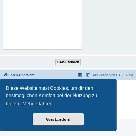
Foren-Übersicht
Alle Zeiten sind
UTC+02:00
Diese Website nutzt Cookies, um dir den
bestmöglichen Komfort bei der Nutzung zu
Powered by
phpBB
® Forum Software © phpBB Limited
bieten.
Mehr erfahren
Deutsche Übersetzung durch
phpBB.de
Datenschutz
|
Nutzungsbedingungen
Verstanden!