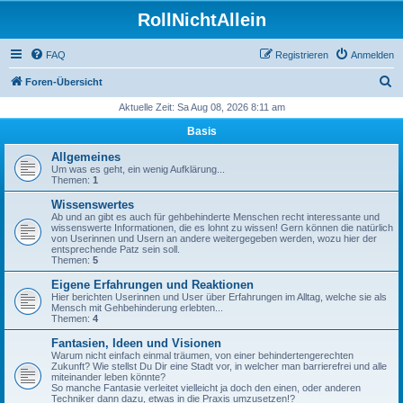
RollNichtAllein
FAQ
Registrieren
Anmelden
S
Foren-Übersicht
u
Aktuelle Zeit: Sa Aug 08, 2026 8:11 am
c
Basis
h
Allgemeines
e
Um was es geht, ein wenig Aufklärung...
Themen:
1
Wissenswertes
Ab und an gibt es auch für gehbehinderte Menschen recht interessante und
wissenswerte Informationen, die es lohnt zu wissen! Gern können die natürlich
von Userinnen und Usern an andere weitergegeben werden, wozu hier der
entsprechende Patz sein soll.
Themen:
5
Eigene Erfahrungen und Reaktionen
Hier berichten Userinnen und User über Erfahrungen im Alltag, welche sie als
Mensch mit Gehbehinderung erlebten...
Themen:
4
Fantasien, Ideen und Visionen
Warum nicht einfach einmal träumen, von einer behindertengerechten
Zukunft? Wie stellst Du Dir eine Stadt vor, in welcher man barrierefrei und alle
miteinander leben könnte?
So manche Fantasie verleitet vielleicht ja doch den einen, oder anderen
Techniker dann dazu, etwas in die Praxis umzusetzen!?