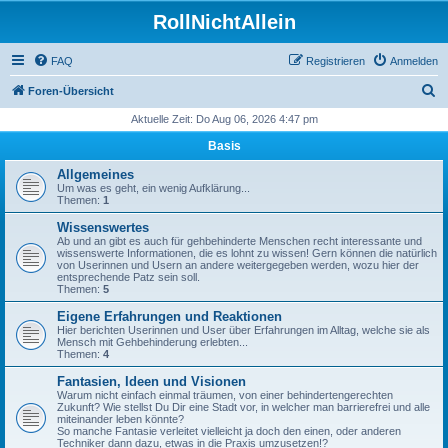
RollNichtAllein
FAQ
Registrieren
Anmelden
S
Foren-Übersicht
u
Aktuelle Zeit: Do Aug 06, 2026 4:47 pm
c
Basis
h
Allgemeines
e
Um was es geht, ein wenig Aufklärung...
Themen:
1
Wissenswertes
Ab und an gibt es auch für gehbehinderte Menschen recht interessante und
wissenswerte Informationen, die es lohnt zu wissen! Gern können die natürlich
von Userinnen und Usern an andere weitergegeben werden, wozu hier der
entsprechende Patz sein soll.
Themen:
5
Eigene Erfahrungen und Reaktionen
Hier berichten Userinnen und User über Erfahrungen im Alltag, welche sie als
Mensch mit Gehbehinderung erlebten...
Themen:
4
Fantasien, Ideen und Visionen
Warum nicht einfach einmal träumen, von einer behindertengerechten
Zukunft? Wie stellst Du Dir eine Stadt vor, in welcher man barrierefrei und alle
miteinander leben könnte?
So manche Fantasie verleitet vielleicht ja doch den einen, oder anderen
Techniker dann dazu, etwas in die Praxis umzusetzen!?